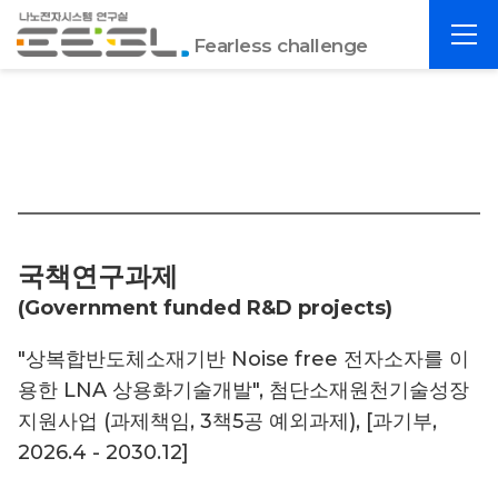
포
전
항
Fearless challenge
체
공
메
대
뉴
EESL
국책연구과제
(Government funded R&D projects)
"상복합반도체소재기반 Noise free 전자소자를 이
용한 LNA 상용화기술개발", 첨단소재원천기술성장
지원사업 (과제책임, 3책5공 예외과제), [과기부,
2026.4 - 2030.12]