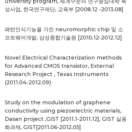
university program, 세계수준의 연구중심대학 육
성사업, 한국연구재단, 교육부 [2008.12 -2013.08]
패턴인식기능을 가진 neuromorphic chip 및 소
프트웨어개발, 삼성종합기술원 [2010.12-2012.12]
Novel Electrical Characterization methods
for Advanced CMOS transistor, External
Research Project , Texas Instruments
(2011.04-2012.09)
Study on the modulation of graphene
conductivity using piezoelectric materials,
Dasan project ,GIST [2011.1-2011.12], GIST 실용
화과제, GIST[2011.06-2012.05]