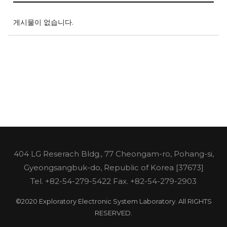
게시물이 없습니다.
404 LG Reserach Bldg., 77 Cheongam-ro, Pohang-si,
Gyeongsangbuk-do, Republic of Korea [37673]
Tel.
+82-54-279-5422
Fax. +82-54-279-2903
©2020 Exploratory Electronic System Laboratory. All RIGHTS
RESERVED.