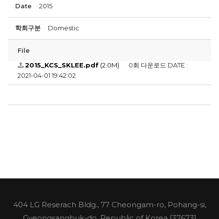
Date
2015
학회구분
Domestic
File
2015_KCS_SKLEE.pdf
(2.0M)
0회 다운로드
DATE :
2021-04-01 19:42:02
404 LG Reserach Bldg., 77 Cheongam-ro, Pohang-si,
Gyeongsangbuk-do, Republic of Korea [37673]