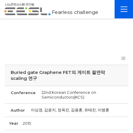
포
전
항
Fearless challenge
체
공
메
대
뉴
EESL
Buried gate Graphene FET의 게이트 절연막
scaling 연구
22nd Korean Conference on
Conference
Semiconductors(KCS)
이상경, 김윤지, 정욱진, 김용훈, 유태진, 이병훈
Author
Year
2015