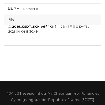
학회구분
Domestic
File
2016_KSDT_SCH.pdf
(1.0M)
0회 다운로드
DATE :
2021-04-04 13:30:49
404 LG Reserach Bldg., 77 Cheongam-ro, Pohang-si,
Gyeongsangbuk-do, Republic of Korea [37673]