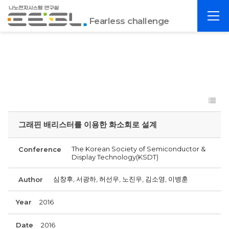
포
전
항
Fearless challenge
체
공
메
대
뉴
EESL
그래핀 배리스터를 이용한 화소회로 설계
The Korean Society of Semiconductor &
Conference
Display Technology(KSDT)
심창후, 서광하, 허선우, 노진우, 김소영, 이병훈
Author
Year
2016
Date
2016