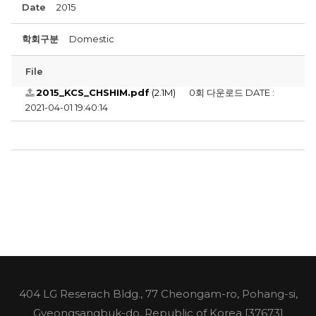
Date
2015
학회구분
Domestic
File
2015_KCS_CHSHIM.pdf
(2.1M)
0회 다운로드
DATE :
2021-04-01 19:40:14
404 LG Reserach Bldg., 77 Cheongam-ro, Pohang-si,
Gyeongsangbuk-do, Republic of Korea [37673]