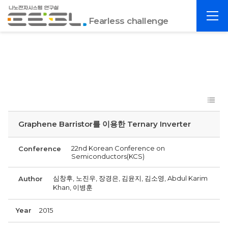
포
전
항
Fearless challenge
체
공
메
대
뉴
EESL
Graphene Barristor를 이용한 Ternary Inverter
22nd Korean Conference on
Conference
Semiconductors(KCS)
심창후, 노진우, 장경은, 김윤지, 김소영, Abdul Karim
Author
Khan, 이병훈
Year
2015